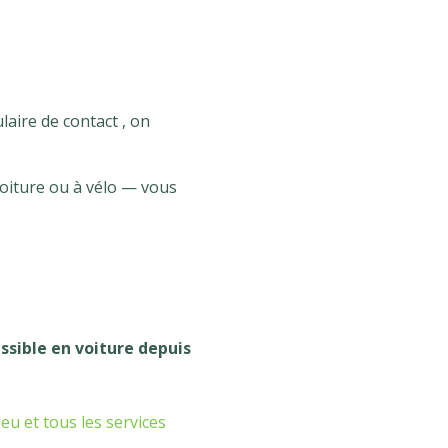
laire de contact , on
voiture ou à vélo — vous
ssible en voiture depuis
ieu et tous les services