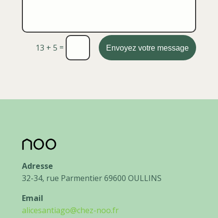
=
13 + 5
Envoyez votre message
Adresse
32-34, rue Parmentier 69600 OULLINS
Email
alicesantiago@chez-noo.fr