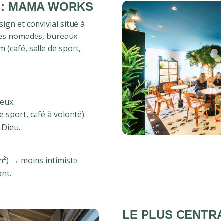
 : MAMA WORKS
gn et convivial situé à
tes nomades, bureaux
m (café, salle de sport,
eux.
 sport, café à volonté).
-Dieu.
m²) → moins intimiste.
nt.
LE PLUS CENTR