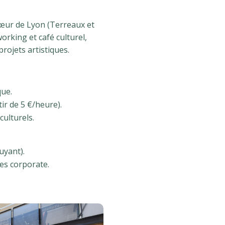
 cœur de Lyon (Terreaux et
orking et café culturel,
projets artistiques.
que.
ir de 5 €/heure).
ulturels.
uyant).
es corporate.