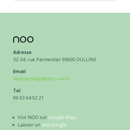
Adresse
32-34, rue Parmentier 69600 OULLINS
Email
alicesantiago@chez-noo.fr
Tel
06 63 64 02 21
Voir NOO sur
Google Maps
Laisser un
avis Google