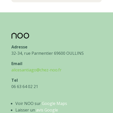
Adresse
32-34, rue Parmentier 69600 OULLINS
Email
alicesantiago@chez-noo.fr
Tel
06 63 64 02 21
Voir NOO sur
Google Maps
Laisser un
avis Google