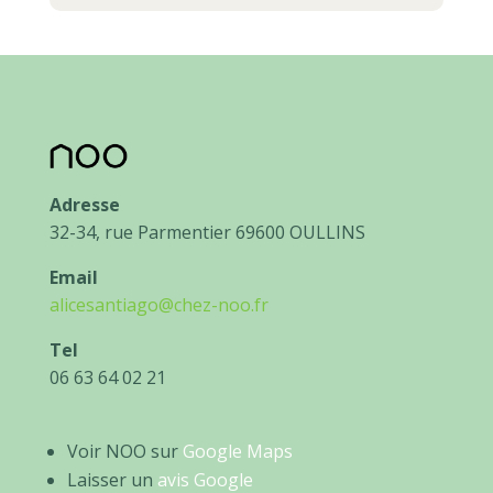
Adresse
32-34, rue Parmentier 69600 OULLINS
Email
alicesantiago@chez-noo.fr
Tel
06 63 64 02 21
Voir NOO sur
Google Maps
Laisser un
avis Google